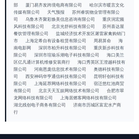
部
厦门易齐发跨境电商有限公司
哈尔滨市暖言文化
传媒有限公司
天气预报
苏州睿筑物业管理有限公
司
乌鲁木齐聚彩焕美信息咨询有限公司
重庆润宏频
风科技有限公司
北京光舒科技有限公司
苏州喜达屋
餐饮管理有限公司
盐城经济技术开发区屠雷家禽购销门
市
上海定希自有设备租赁有限公司
周易算命
海
南电影网
深圳市柏升科技有限公司
重庆新步科技有
限公司
深圳市瑄瑜乐潮电子科技有限公司
海口美兰
区亿凡通计算机维修安装商行
海口秀英区王澄越科技有
限公司
河南恩庞信息技术有限公司
奥德科技有限公
司
西安神码华亨通信科技有限公司
昆明轩创科技有
限公司
上海延荐网络科技有限公司
宿迁悠红池商贸
有限公司
北京天天互娱网络技术有限公司
合肥市翠
龙网络科技有限公司
上海居燃客网络科技有限公司
湖北残创电子商务有限公司
济南市历城区富宏水产商
行