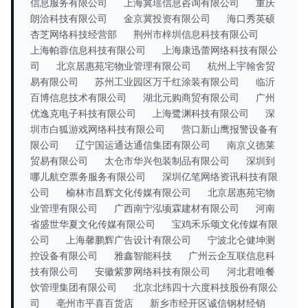
信息服务有限公司
上海冀瑶信息咨询有限公司
重庆
朗洽科技有限公司
金京冀投资有限公司
海口秀英硕
杏芝网络科技经营部
荆州市梓圳信息科技有限公司
上海帕蓉信息科技有限公司
上海康迅蕾网络科技有限公
司
北京居惠苑宅物业管理有限公司
杭州上宇翰舍贸
易有限公司
苏州工业园区万千红涂装有限公司
临沂
百博信息技术有限公司
湖北元购商贸有限公司
广州
优逸克电子科技有限公司
上海鹭渊科技有限公司
深
圳市白狐游戏网络科技有限公司
营口新山鹰报警设备有
限公司
辽宁国运通达通信集团有限公司
南京义德莱
贸易有限公司
太仓市华兴包装制品有限公司
深圳到
哪儿航空票务服务有限公司
深圳亿笔网络资讯科技有限
公司
榆林市昌辉文化传媒有限公司
北京居惠苑宅物
业管理有限公司
广西南宁泓顷霖建材有限公司
河南
省盛世华夏文化传媒有限公司
宝鸡禾乐颂文化传媒有限
公司
上海馨鹏辉广告设计有限公司
宁波北仑健坤测
控设备有限公司
雅鑫智能科技
广州云企互联信息科
技有限公司
安徽紫萝网络科技有限公司
河北君唯餐
饮管理集团有限公司
北京北纬四十六度科技股份有限公
司
亳州市平喜百货店
新乡市经开区诚信钢材经销